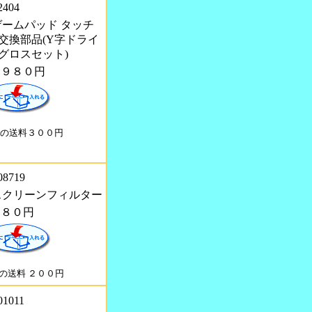
2404
 ゲームパッド タッチ
交換部品(Y字ドライ
グロスセット)
１９８０円
の送料３００円
08719
U スクリーンフィルター
２８０円
の送料 ２００円
01011