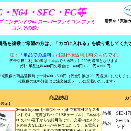
C・N64・SFC・FC等
清算や「買物カゴ
ーブ.ニンテンドウ64.スーパーファミコン.ファミ
コン.その他）
商品を複数ご希望の方は、「カゴに入れる」を繰り返してくだ
注：
「単品での送料」
は銀行振込利用時のものです。
代金引換ご利用の際は「単品での送料」に200円追加となります。
(例：単品送料400円の場合は、400円＋200円＝600円)
※複数個の商品選択時は一律400～500円（代金引換は200円追加）になります
（複数個の送料詳細はご注文確認メールに記載いたします）
商品説明
カ
像表示】
Switch Joycon を4個(2セット)まで充電可能なスタ
品番
SID-17
ンドです。電源はType-C USBケーブルにて本体や
PCのUSB端子から供給可能です。充電中はスタン
Switc
品名
ドの巨大なLEDバーが赤色で点灯して、充電完了
ンド
で緑色に点灯しますので充電状態も分かります。