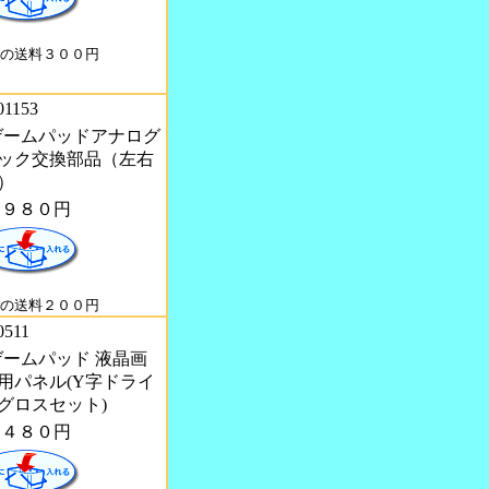
の送料３００円
01153
U ゲームパッドアナログ
ック交換部品（左右
）
１９８０円
の送料２００円
0511
 ゲームパッド 液晶画
用パネル(Y字ドライ
グロスセット)
４４８０円