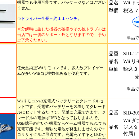
機器でも使用可能です。パッケージなどはござい
品名
Wii
ません。
単価
税込 
※ドライバー全長＝約１１センチ。
※分解時に生じた機器の破損やその他トラブルは
当店では一切のサポート外となりますので、予め
単品で
ご了承ください。
品番
SID-12
品名
Wii 
任天堂純正Wiiリモコンです。多人数プレイゲー
単価
税込３
ムが多いWiiには複数個あると便利です。
単品で
Wiiリモコンの充電式バッテリーとクレードルセ
ットです。受電式バッテリーを装着してクレード
ルにセットするだけで、簡単に充電できます。ク
品番
SID-30
レードルの電源はUSBとなっておりますので、
Wii
USB端子の付いた機器ならゲーム機器でもPCでも
品名
ジスタ
充電可能です。無駄な電池が発生しませんのでエ
付属）
コリサイクルに最適です。充電完了するとLEDが