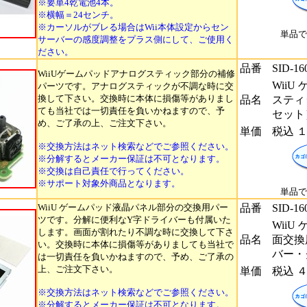
※要単4乾電池4本。
※横幅＝24センチ。
※カーソルがブレる場合はWii本体設定からセン
単品で
サーバーの感度調整をプラス側にして、ご使用く
ださい。
品番
SID-16
WiiUゲームパッドアナログスティック部分の補修
Wii
パーツです。アナログスティックが不調な時に交
換して下さい。交換時に本体に損傷等がありまし
品名
スティ
ても当社では一切責任を負いかねますので、予
セット
め、ご了承の上、ご注文下さい。
単価
税込 
※交換方法はネット検索などでご参照ください。
※分解するとメーカー保証は不可となります。
※交換は自己責任で行ってください。
※サポート対象外商品となります。
単品で
WiiU ゲームパッド液晶パネル部分の交換用パー
品番
SID-16
ツです。分解に便利なY字ドライバーも付属いた
WiiU
します。画面が割れたり不調な時に交換して下さ
品名
面交換
い。交換時に本体に損傷等がありましても当社で
バー・
は一切責任を負いかねますので、予め、ご了承の
上、ご注文下さい。
単価
税込 
※交換方法はネット検索などでご参照ください。
※分解するとメーカー保証は不可となります。