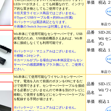
単価
税込 
LEDバーが大きく、とても綺麗なので、インテリ
ア的な置き物としてもご使用できます。
※任天堂ライセンス商品ではございません。
※Type-C USBケーブル長＝約80cm (付属)
※パッケージは英語表記となります。
単品で
※画像の Switch Joycon は付属しません。
品番
SID-20
Wii本体にて使用可能なセンサーバーです。USB
給電式のため、USB接続機器さえあれば、Wii本
Wii 
品名
体に接続しなくても利用可能です。
式)
単価
税込 
※パッケージ・マニュアルはございません。
※横幅＝24センチ。
※カーソルがブレる場合はWii本体設定からセン
サーバーの感度調整をプラス側にして、ご使用く
ださい。
単品で
Wii本体にて使用可能なワイヤレスセンサーバー
です。電池を入れて前面のボタンをONにするだ
品番
SID-15
けで使用できます。センサーバーケーブルを接続
Wii
する必要がございませんので本体を別のテレビに
品名
移動して使用する際などにセンサーバーケーブル
ー
を配線する手間が省けます。
単価
税込１
※パッケージ・マニュアルはございません。