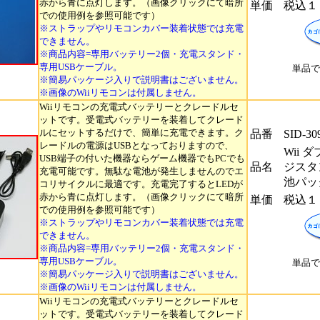
赤から青に点灯します。（画像クリックにて暗所
単価
税込１
での使用例を参照可能です）
※ストラップやリモコンカバー装着状態では充電
できません。
※商品内容=専用バッテリー2個・充電スタンド・
専用USBケーブル。
単品で
※簡易パッケージ入りで説明書はございません。
※画像のWiiリモコンは付属しません。
Wiiリモコンの充電式バッテリーとクレードルセ
ットです。受電式バッテリーを装着してクレード
ルにセットするだけで、簡単に充電できます。ク
品番
SID-30
レードルの電源はUSBとなっておりますので、
Wii
USB端子の付いた機器ならゲーム機器でもPCでも
品名
ジスタ
充電可能です。無駄な電池が発生しませんのでエ
池パッ
コリサイクルに最適です。充電完了するとLEDが
赤から青に点灯します。（画像クリックにて暗所
単価
税込１
での使用例を参照可能です）
※ストラップやリモコンカバー装着状態では充電
できません。
※商品内容=専用バッテリー2個・充電スタンド・
専用USBケーブル。
単品で
※簡易パッケージ入りで説明書はございません。
※画像のWiiリモコンは付属しません。
Wiiリモコンの充電式バッテリーとクレードルセ
ットです。受電式バッテリーを装着してクレード