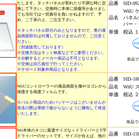
たします。タッチパネルが割れたり不調な時に交
品番
SID-09
換して下さい。交換時に本体に損傷等がありまし
WiiU
ても当社では一切責任を負いかねますので、予
品名
パネル
め、ご了承の上、ご注文下さい。
バー・
※タッチパネル部分のみとなりますので、奥の液
単価
税込 
晶画面部分は付属しておりませんので、ご注意く
ださい。
（別途販売しております）
※交換方法はネット検索などでご参照ください。
※分解するとメーカー保証は不可となります。
単品で
※交換は自己責任で行ってください。
※サポート対象外商品となります。
品番
SID-18
WiiUコントローラーの液晶画面を傷やヨゴレから
品名
Wii
保護する保護フィルムです。
単価
税込 
※バルク商品のためパッケージはございませんが
発送の際は厚紙で曲がらないように梱包して発送
いたします。
単品で
Wii本体のネジに最適サイズな＋ドライバーとY字
品番
SID-15
ドライバーのセットです。サイズが合えば、他の