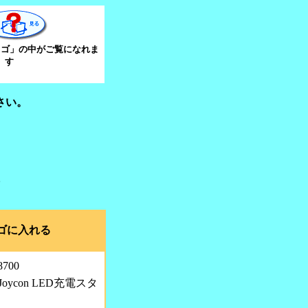
」の中がご覧になれま
す
さい。
。
ゴに入れる
8700
h Joycon LED充電スタ