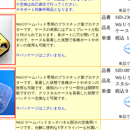
※交換は自己責任で行ってください。
※サポート対象外商品となります。
単品で
品番
SID-23
WiiUゲームパッド専用のプラスチック製プロテク
Wii 
品名
ターです。ケースの表面にはアルミプレートが貼
ケース
り付けられております。各ポートに穴が開いてま
単価
税込 
すので、ケースを装着した状態で各種ポートやボ
タンの使用も可能です。
※パッケージはございません。
単品で
品番
SID-08
WiiUゲームパッド専用のプラスチック製プロテク
Wii 
品名
ターです。装着した状態で各種ポートやボタンの
スタル
使用も可能です。後部のバッテリー部分は開閉可
単価
税込９
能ですので、クリスタルケースを装着した状態で
バッテリー交換など可能です。
※パッケージはございません。
単品で
WiiU ゲームパッドタッチパネル部分の交換用パ
ーツです。分解に便利なY字ドライバーも付属い