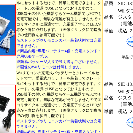
ルにセットするだけで、簡単に充電できます。ク
品番
SID-13
レードルの電源はUSBとなっておりますので、
Wii
USB端子の付いた機器ならゲーム機器でもPCでも
品名
ジスタ
充電可能です。無駄な電池が発生しませんのでエ
（電池
コリサイクルに最適です。充電完了するとLEDが
赤から青に点灯します。（画像クリックにて暗所
単価
税込 
での使用例を参照可能です）
※ストラップやリモコンカバー装着状態では充電
できません。
※商品内容=専用バッテリー4個・充電スタンド・
専用USBケーブル。
単品で
※簡易パッケージ入りで説明書はございません。
※画像のWiiリモコンは付属しません。
Wiiリモコンの充電式バッテリーとクレードルセ
ットです。受電式バッテリーを装着してクレード
ルにセットするだけで、簡単に充電できます。ク
品番
SID-18
レードルの電源はUSBとなっておりますので、
Wii
USB端子の付いた機器ならゲーム機器でもPCでも
品名
ジスタ
充電可能です。無駄な電池が発生しませんのでエ
（電池
コリサイクルに最適です。充電完了するとLEDが
赤から青に点灯します。（画像クリックにて暗所
単価
税込 
での使用例を参照可能です）
※ストラップやリモコンカバー装着状態では充電
できません。
※商品内容=専用バッテリー4個・充電スタンド・