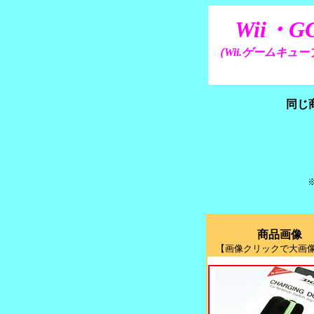
Wii・G
（Wii.ゲームキュ
同じ
商品画像
【画像クリックで大画